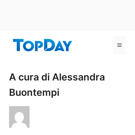
Vai
al
Menu
contenuto
A cura di Alessandra
Buontempi