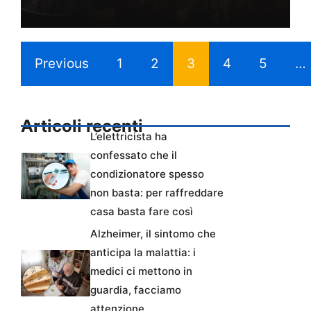
Previous
1
2
3
4
5
…
Articoli recenti
L’elettricista ha
confessato che il
condizionatore spesso
non basta: per raffreddare
casa basta fare così
Alzheimer, il sintomo che
anticipa la malattia: i
medici ci mettono in
guardia, facciamo
attenzione