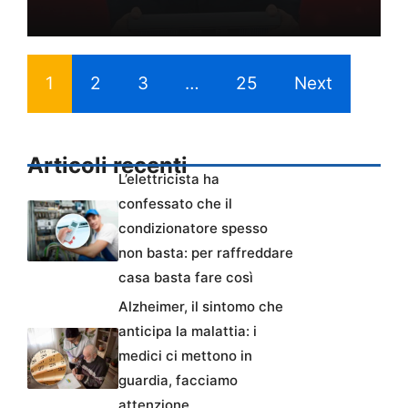
1
2
3
…
25
Next
Articoli recenti
L’elettricista ha
confessato che il
condizionatore spesso
non basta: per raffreddare
casa basta fare così
Alzheimer, il sintomo che
anticipa la malattia: i
medici ci mettono in
guardia, facciamo
attenzione