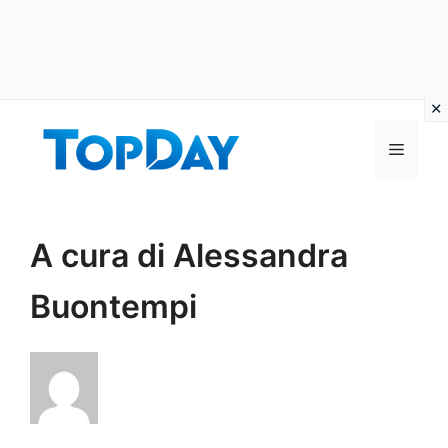
Vai
al
Menu
contenuto
A cura di Alessandra
Buontempi