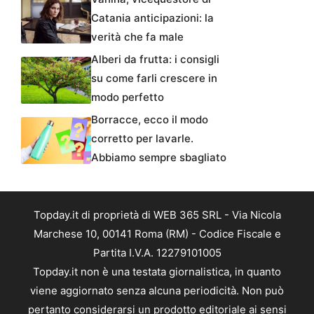
Catania anticipazioni: la
verità che fa male
Alberi da frutta: i consigli
su come farli crescere in
modo perfetto
Borracce, ecco il modo
corretto per lavarle.
Abbiamo sempre sbagliato
Topday.it di proprietà di WEB 365 SRL - Via Nicola
Marchese 10, 00141 Roma (RM) - Codice Fiscale e
Partita I.V.A. 12279101005
Topday.it non è una testata giornalistica, in quanto
viene aggiornato senza alcuna periodicità. Non può
pertanto considerarsi un prodotto editoriale ai sensi