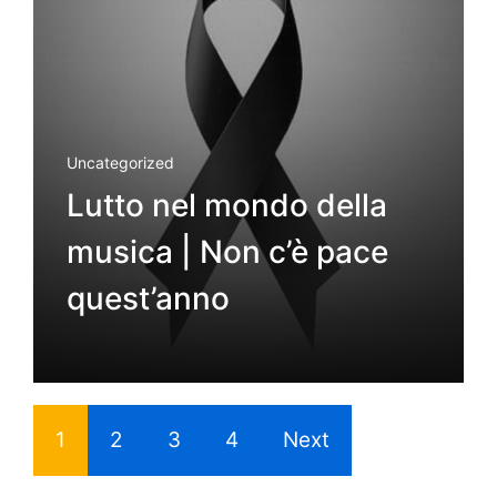
Uncategorized
Lutto nel mondo della
musica | Non c’è pace
quest’anno
1
2
3
4
Next