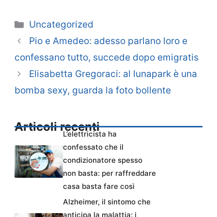
Categorie
Uncategorized
Pio e Amedeo: adesso parlano loro e
confessano tutto, succede dopo emigratis
Elisabetta Gregoraci: al lunapark è una
bomba sexy, guarda la foto bollente
Articoli recenti
L’elettricista ha
confessato che il
condizionatore spesso
non basta: per raffreddare
casa basta fare così
Alzheimer, il sintomo che
anticipa la malattia: i