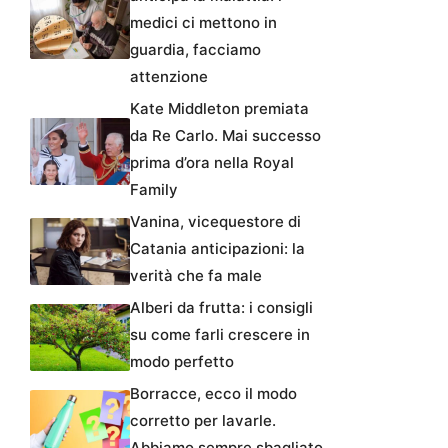
medici ci mettono in
guardia, facciamo
attenzione
Kate Middleton premiata
da Re Carlo. Mai successo
prima d’ora nella Royal
Family
Vanina, vicequestore di
Catania anticipazioni: la
verità che fa male
Alberi da frutta: i consigli
su come farli crescere in
modo perfetto
Borracce, ecco il modo
corretto per lavarle.
Abbiamo sempre sbagliato