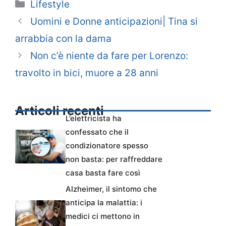
Categorie
Lifestyle
Uomini e Donne anticipazioni| Tina si
arrabbia con la dama
Non c’è niente da fare per Lorenzo:
travolto in bici, muore a 28 anni
Articoli recenti
L’elettricista ha
confessato che il
condizionatore spesso
non basta: per raffreddare
casa basta fare così
Alzheimer, il sintomo che
anticipa la malattia: i
medici ci mettono in