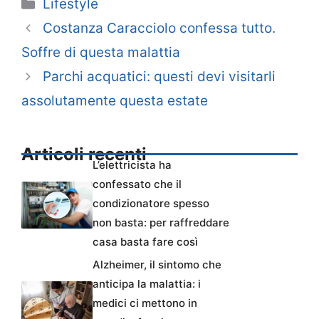
Categorie
Lifestyle
Costanza Caracciolo confessa tutto.
Soffre di questa malattia
Parchi acquatici: questi devi visitarli
assolutamente questa estate
Articoli recenti
L’elettricista ha
confessato che il
condizionatore spesso
non basta: per raffreddare
casa basta fare così
Alzheimer, il sintomo che
anticipa la malattia: i
medici ci mettono in