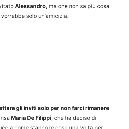
vitato
Alessandro
, ma che non sa più cosa
 vorrebbe solo un’amicizia.
tare gli inviti solo per non farci rimanere
ensa
Maria De Filippi
, che ha deciso di
inuccia come stanno le cose una volta per