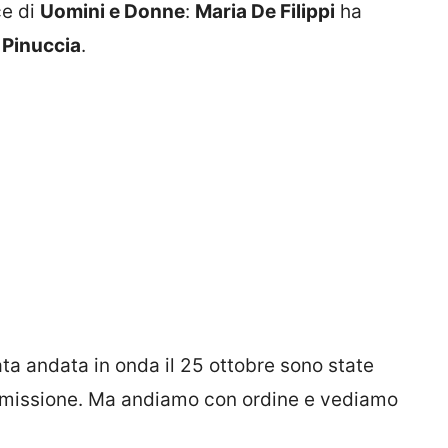
ce di
Uomini e Donne
:
Maria De Filippi
ha
i
Pinuccia
.
ta andata in onda il 25 ottobre sono state
smissione. Ma andiamo con ordine e vediamo