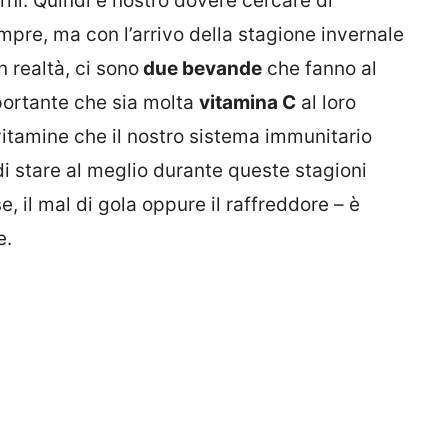
rni. Quindi è nostro dovere cercare di
mpre, ma con l’arrivo della stagione invernale
n realtà, ci sono
due bevande
che fanno al
portante che sia molta
vitamina C
al loro
vitamine che il nostro sistema immunitario
i stare al meglio durante queste stagioni
e, il mal di gola oppure il raffreddore – è
e.