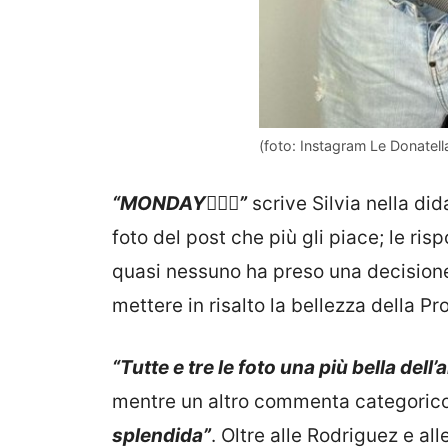
(foto: Instagram Le Donatella
“MONDAY🧚‍♀️✨”
scrive Silvia nella did
foto del post che più gli piace; le ri
quasi nessuno ha preso una decisione
mettere in risalto la bellezza della P
“Tutte e tre le foto una più bella dell
mentre un altro commenta categorico
splendida”
. Oltre alle Rodriguez e al