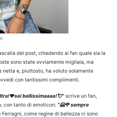
).
ascalia del post, chiedendo ai fan quale sia la
sposte sono state ovviamente migliaia, ma
 netta e, piuttosto, ha voluto solamente
rovvedi con tantissimi complimenti.
’altra!❤️sei bellissimaaaa!💘”
scrive un fan,
, con tanto di emoticon:
“🤗🌹 sempre
le Ferragni, come regine di bellezza ci sono