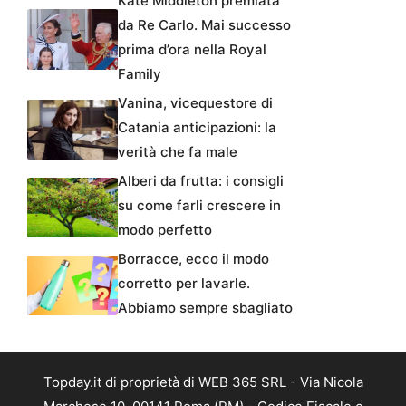
Kate Middleton premiata
da Re Carlo. Mai successo
prima d’ora nella Royal
Family
Vanina, vicequestore di
Catania anticipazioni: la
verità che fa male
Alberi da frutta: i consigli
su come farli crescere in
modo perfetto
Borracce, ecco il modo
corretto per lavarle.
Abbiamo sempre sbagliato
Topday.it di proprietà di WEB 365 SRL - Via Nicola