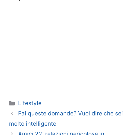
Categorie
Lifestyle
Fai queste domande? Vuol dire che sei
molto intelligente
Amici 22: relazioni pericolose in