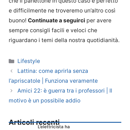
che il panettone in questo caso è perfetto
e difficilmente ne troveremo un’altro così
buono!
Continuate a seguirci
per avere
sempre consigli facili e veloci che
riguardano i temi della nostra quotidianità.
Categorie
Lifestyle
Lattina: come aprirla senza
l’apriscatole | Funziona veramente
Amici 22: è guerra tra i professori | Il
motivo è un possibile addio
Articoli recenti
L’elettricista ha