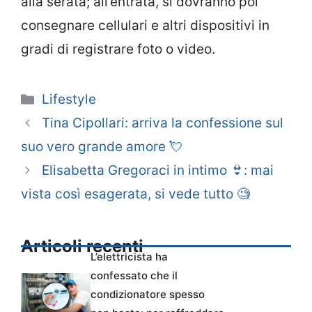
alla serata; all’entrata, si dovranno poi
consegnare cellulari e altri dispositivi in
gradi di registrare foto o video.
Categorie
Lifestyle
Tina Cipollari: arriva la confessione sul
suo vero grande amore 💘
Elisabetta Gregoraci in intimo 👙: mai
vista così esagerata, si vede tutto 🧐
Articoli recenti
L’elettricista ha
confessato che il
condizionatore spesso