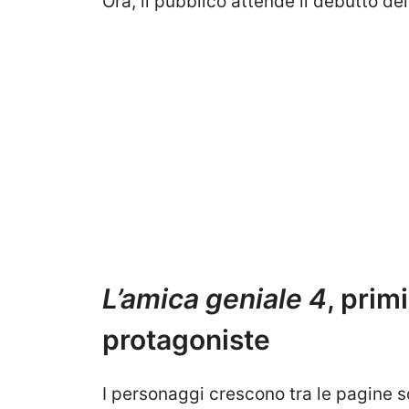
Ora, il pubblico attende il debutto de
L’amica geniale 4
, primi
protagoniste
I personaggi crescono tra le pagine sc