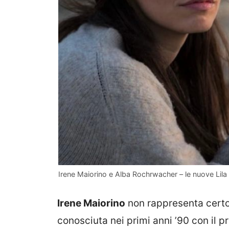
Irene Maiorino e Alba Rochrwacher – le nuove Lila
Irene Maiorino
non rappresenta certo 
conosciuta nei primi anni ’90 con il 