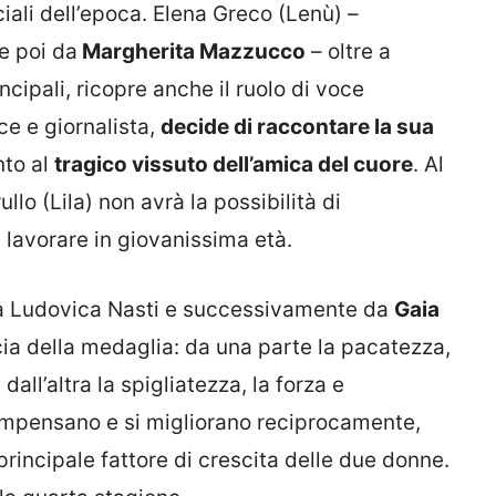
iali dell’epoca. Elena Greco (Lenù) –
e poi da
Margherita Mazzucco
– oltre a
cipali, ricopre anche il ruolo di voce
ice e giornalista,
decide di raccontare la sua
nto al
tragico vissuto dell’amica del cuore
. Al
ullo (Lila) non avrà la possibilità di
a lavorare in giovanissima età.
 da Ludovica Nasti e successivamente da
Gaia
ia della medaglia: da una parte la pacatezza,
dall’altra la spigliatezza, la forza e
 compensano e si migliorano reciprocamente,
rincipale fattore di crescita delle due donne.