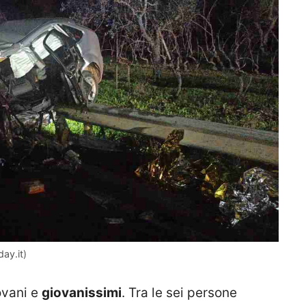
day.it)
ovani e
giovanissimi
. Tra le sei persone