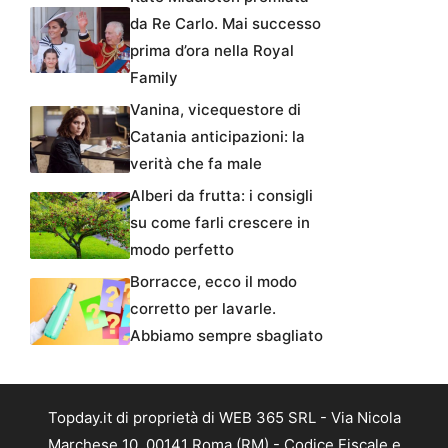
da Re Carlo. Mai successo
prima d’ora nella Royal
Family
Vanina, vicequestore di
Catania anticipazioni: la
verità che fa male
Alberi da frutta: i consigli
su come farli crescere in
modo perfetto
Borracce, ecco il modo
corretto per lavarle.
Abbiamo sempre sbagliato
Topday.it di proprietà di WEB 365 SRL - Via Nicola
Marchese 10, 00141 Roma (RM) - Codice Fiscale e