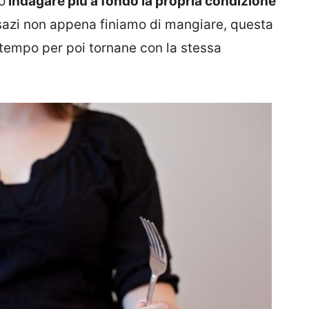
o
indagare più a fondo la propria condizione
sazi non appena finiamo di mangiare, questa
 tempo per poi tornane con la stessa