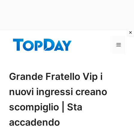
Vai
al
Menu
contenuto
Grande Fratello Vip i
nuovi ingressi creano
scompiglio | Sta
accadendo