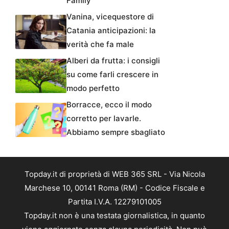
Family
Vanina, vicequestore di
Catania anticipazioni: la
verità che fa male
Alberi da frutta: i consigli
su come farli crescere in
modo perfetto
Borracce, ecco il modo
corretto per lavarle.
Abbiamo sempre sbagliato
Topday.it di proprietà di WEB 365 SRL - Via Nicola
Marchese 10, 00141 Roma (RM) - Codice Fiscale e
Partita I.V.A. 12279101005
Topday.it non è una testata giornalistica, in quanto