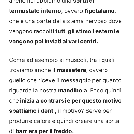
anche noi abbiamo una
sorta di
termostato interno,
ovvero
l’ipotalamo
,
che è una parte del sistema nervoso dove
vengono raccolt
i tutti gli stimoli esterni e
vengono poi inviati ai vari centri.
Come ad esempio ai muscoli, tra i quali
troviamo anche il
massetere
, ovvero
quello che riceve il messaggio per quanto
riguarda la nostra
mandibola
. Ecco quindi
che
inizia a contrarsi e per questo motivo
sbattiamo i denti,
il motivo? Serve per
produrre calore e quindi creare una sorta
di
barriera per il freddo.