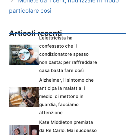
Monete da 1 cent, riutilizzale in modo
particolare così
Articoli recenti
L’elettricista ha
confessato che il
condizionatore spesso
non basta: per raffreddare
casa basta fare così
Alzheimer, il sintomo che
anticipa la malattia: i
medici ci mettono in
guardia, facciamo
attenzione
Kate Middleton premiata
da Re Carlo. Mai successo