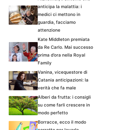
anticipa la malattia: i
medici ci mettono in
guardia, facciamo
attenzione
Kate Middleton premiata
da Re Carlo. Mai successo
prima d’ora nella Royal
Family
Vanina, vicequestore di
Catania anticipazioni: la
verità che fa male
Alberi da frutta: i consigli
su come farli crescere in
modo perfetto
Borracce, ecco il modo
corretto per lavarle.