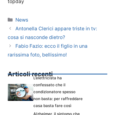
topday
Categorie
News
Antonella Clerici appare triste in tv:
cosa si nasconde dietro?
Fabio Fazio: ecco il figlio in una
rarissima foto, bellissimo!
Articoli recenti
L’elettricista ha
confessato che il
condizionatore spesso
non basta: per raffreddare
casa basta fare così
Alzheimer, il sintomo che