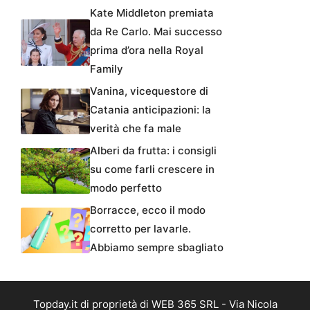
Kate Middleton premiata
da Re Carlo. Mai successo
prima d’ora nella Royal
Family
Vanina, vicequestore di
Catania anticipazioni: la
verità che fa male
Alberi da frutta: i consigli
su come farli crescere in
modo perfetto
Borracce, ecco il modo
corretto per lavarle.
Abbiamo sempre sbagliato
Topday.it di proprietà di WEB 365 SRL - Via Nicola