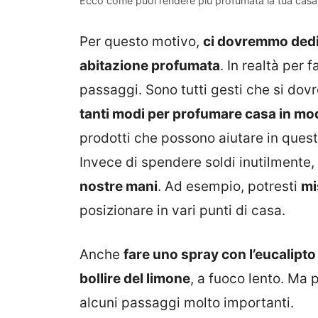
Ecco come puoi rendere più profumata la tua casa
Per questo motivo,
ci dovremmo dedic
abitazione profumata
. In realtà per
passaggi. Sono tutti gesti che si dovre
tanti modi per profumare casa in mo
prodotti che possono aiutare in ques
Invece di spendere soldi inutilmente,
nostre mani
. Ad esempio, potresti
mi
posizionare in vari punti di casa.
Anche
fare uno spray con l’eucalipto
bollire del limone
, a fuoco lento. Ma 
alcuni passaggi molto importanti.