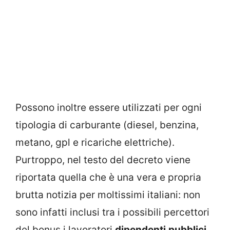
Possono inoltre essere utilizzati per ogni
tipologia di carburante (diesel, benzina,
metano, gpl e ricariche elettriche).
Purtroppo, nel testo del decreto viene
riportata quella che è una vera e propria
brutta notizia per moltissimi italiani: non
sono infatti inclusi tra i possibili percettori
del bonus i lavoratori
dipendenti
pubblici
.