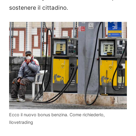
sostenere il cittadino.
Ecco il nuovo bonus benzina. Come richiederlo,
Ilovetrading