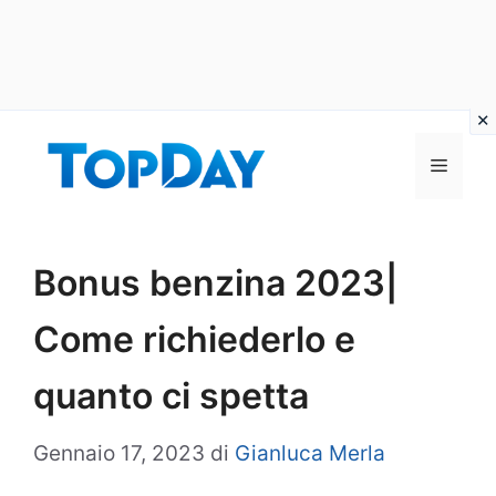
Vai
al
Menu
contenuto
Bonus benzina 2023|
Come richiederlo e
quanto ci spetta
Gennaio 17, 2023
di
Gianluca Merla