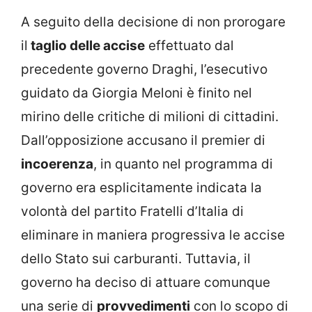
A seguito della decisione di non prorogare
il
taglio delle accise
effettuato dal
precedente governo Draghi, l’esecutivo
guidato da Giorgia Meloni è finito nel
mirino delle critiche di milioni di cittadini.
Dall’opposizione accusano il premier di
incoerenza
, in quanto nel programma di
governo era esplicitamente indicata la
volontà del partito Fratelli d’Italia di
eliminare in maniera progressiva le accise
dello Stato sui carburanti. Tuttavia, il
governo ha deciso di attuare comunque
una serie di
provvedimenti
con lo scopo di