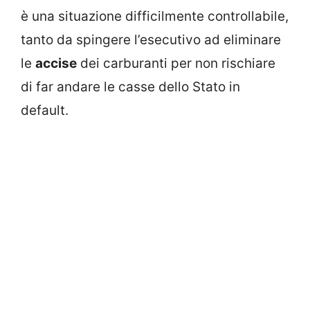
è una situazione difficilmente controllabile,
tanto da spingere l’esecutivo ad eliminare
le
accise
dei carburanti per non rischiare
di far andare le casse dello Stato in
default.