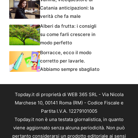
Catania anticipazioni: la
verità che fa male
Alberi da frutta: i consigli
su come farli crescere in
modo perfetto
Borracce, ecco il modo
corretto per lavarle.
Abbiamo sempre sbagliato
Topday.it di proprietà di WEB 365 SRL - Via Nicola
Marchese 10, 00141 Roma (RM) - Codice Fiscale e
Partita I.V.A. 12279101005
Topday.it non è una testata giornalistica, in quanto
viene aggiornato senza alcuna periodicità. Non può
pertanto considerarsi un prodotto editoriale ai sensi