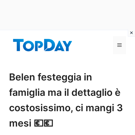
Vai
al
Menu
contenuto
Belen festeggia in
famiglia ma il dettaglio è
costosissimo, ci mangi 3
mesi 💶💶