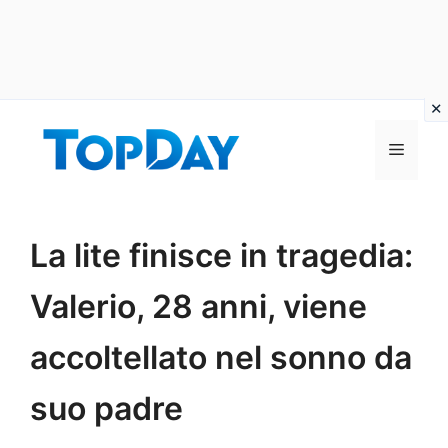
Vai
al
Menu
contenuto
La lite finisce in tragedia:
Valerio, 28 anni, viene
accoltellato nel sonno da
suo padre