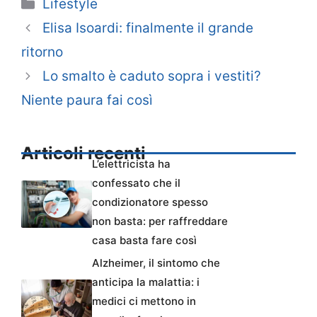
Categorie
Lifestyle
Elisa Isoardi: finalmente il grande
ritorno
Lo smalto è caduto sopra i vestiti?
Niente paura fai così
Articoli recenti
L’elettricista ha
confessato che il
condizionatore spesso
non basta: per raffreddare
casa basta fare così
Alzheimer, il sintomo che
anticipa la malattia: i
medici ci mettono in