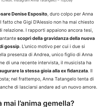
à (Credit: Instagram Anna Tatangelo) – TopDay
osare Denise Esposito
, duro colpo per Anna
l fatto che Gigi D’Alessio non ha mai chiesto
 relazione. I rapporti appaiono ancora tesi,
cantante
scoprì della gravidanza della nuova
 di gossip
. L’unico motivo per cui i due si
lla presenza di Andrea, unico figlio di Anna
ne di una recente intervista, il musicista ha
ugurare la stessa gioia alla ex fidanzata
. Il
osta; nel frattempo, Anna Tatangelo tenta di
i anche di lasciarsi andare ad un nuovo amore.
à mai l’anima gemella?