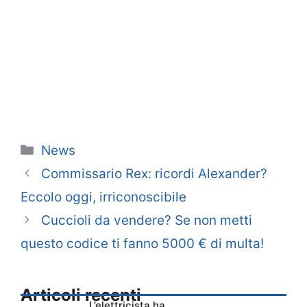
Categorie
News
Commissario Rex: ricordi Alexander?
Eccolo oggi, irriconoscibile
Cuccioli da vendere? Se non metti
questo codice ti fanno 5000 € di multa!
Articoli recenti
L’elettricista ha