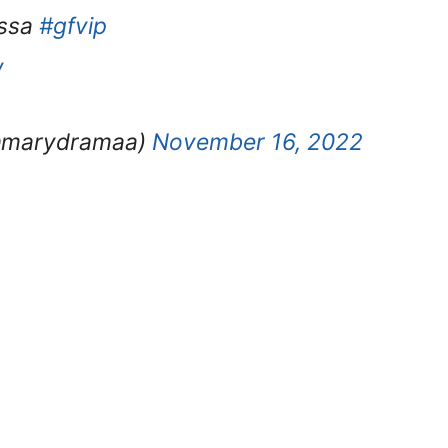
essa
#gfvip
w
 (@marydramaa)
November 16, 2022