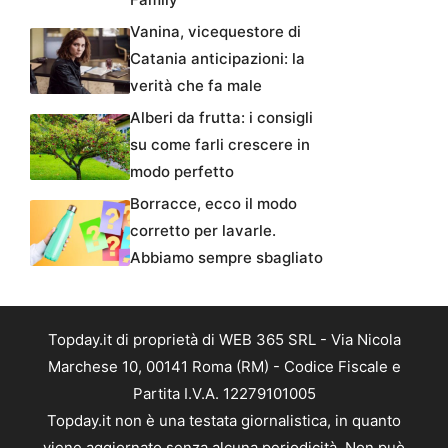
Vanina, vicequestore di
Catania anticipazioni: la
verità che fa male
Alberi da frutta: i consigli
su come farli crescere in
modo perfetto
Borracce, ecco il modo
corretto per lavarle.
Abbiamo sempre sbagliato
Topday.it di proprietà di WEB 365 SRL - Via Nicola
Marchese 10, 00141 Roma (RM) - Codice Fiscale e
Partita I.V.A. 12279101005
Topday.it non è una testata giornalistica, in quanto
viene aggiornato senza alcuna periodicità. Non può