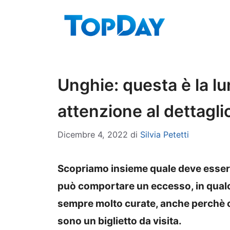
Vai
al
contenuto
Unghie: questa è la l
attenzione al dettagli
Dicembre 4, 2022
di
Silvia Petetti
Scopriamo insieme quale deve essere
può comportare un eccesso, in qualc
sempre molto curate, anche perchè c
sono un biglietto da visita.