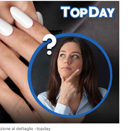
nzione al dettaglio -topday