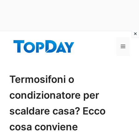
Vai
al
Menu
contenuto
Termosifoni o
condizionatore per
scaldare casa? Ecco
cosa conviene