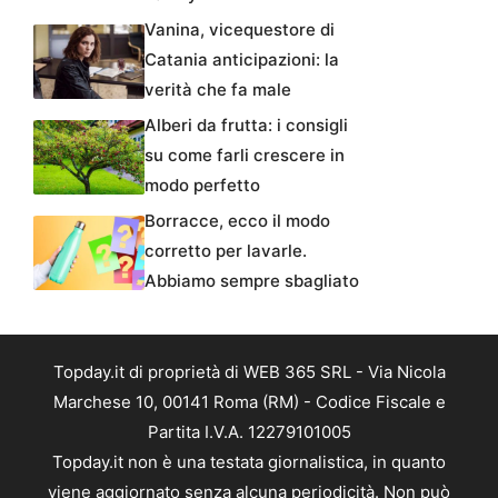
Vanina, vicequestore di
Catania anticipazioni: la
verità che fa male
Alberi da frutta: i consigli
su come farli crescere in
modo perfetto
Borracce, ecco il modo
corretto per lavarle.
Abbiamo sempre sbagliato
Topday.it di proprietà di WEB 365 SRL - Via Nicola
Marchese 10, 00141 Roma (RM) - Codice Fiscale e
Partita I.V.A. 12279101005
Topday.it non è una testata giornalistica, in quanto
viene aggiornato senza alcuna periodicità. Non può