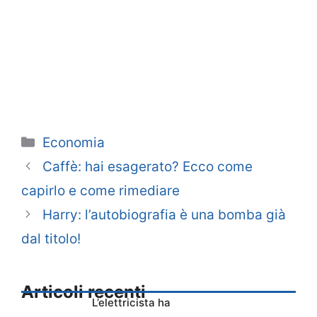
Categorie
Economia
Caffè: hai esagerato? Ecco come
capirlo e come rimediare
Harry: l’autobiografia è una bomba già
dal titolo!
Articoli recenti
L’elettricista ha