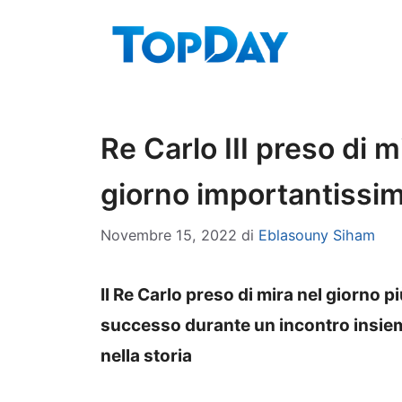
Vai
al
contenuto
Re Carlo III preso di m
giorno importantissi
Novembre 15, 2022
di
Eblasouny Siham
Il Re Carlo preso di mira nel giorno p
successo durante un incontro insiem
nella storia