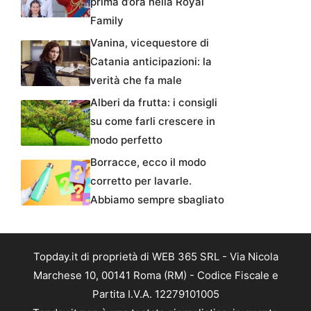
prima d’ora nella Royal
Family
Vanina, vicequestore di
Catania anticipazioni: la
verità che fa male
Alberi da frutta: i consigli
su come farli crescere in
modo perfetto
Borracce, ecco il modo
corretto per lavarle.
Abbiamo sempre sbagliato
Topday.it di proprietà di WEB 365 SRL - Via Nicola
Marchese 10, 00141 Roma (RM) - Codice Fiscale e
Partita I.V.A. 12279101005