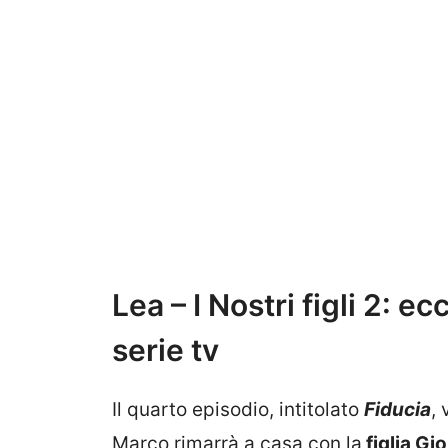
Lea – I Nostri figli 2: ec
serie tv
Il quarto episodio, intitolato
Fiducia
,
Marco rimarrà a casa con la
figlia Gio