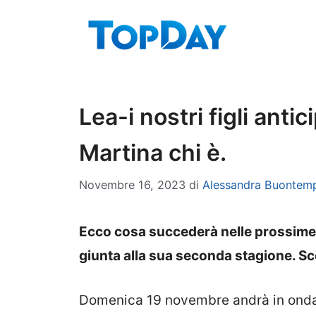
Vai
al
contenuto
Lea-i nostri figli ant
Martina chi è.
Novembre 16, 2023
di
Alessandra Buontem
Ecco cosa succederà nelle prossime pun
giunta alla sua seconda stagione. Sco
Domenica 19 novembre andrà in onda