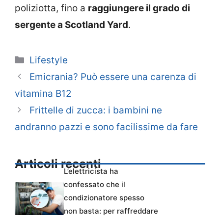
poliziotta, fino a
raggiungere il grado di
sergente a Scotland Yard
.
Categorie
Lifestyle
Emicrania? Può essere una carenza di
vitamina B12
Frittelle di zucca: i bambini ne
andranno pazzi e sono facilissime da fare
Articoli recenti
L’elettricista ha
confessato che il
condizionatore spesso
non basta: per raffreddare