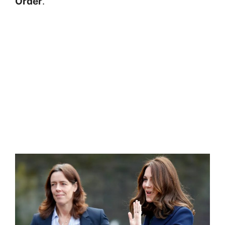
Order
.