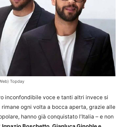
ti Web) Topday
o inconfondibile voce e tanti altri invece si
 rimane ogni volta a bocca aperta, grazie alle
polare, hanno già conquistato l’Italia – e non
?
Ignazio Boschetto, Gianluca Ginoble e