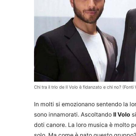
Chi tra il trio de Il Volo è fidanzato e chi no? (Fon
In molti si emozionano sentendo la lor
sono innamorati. Ascoltando
Il Volo
si
doti canore. La loro musica è molto po
solo. Ma come è nato questo gruppo