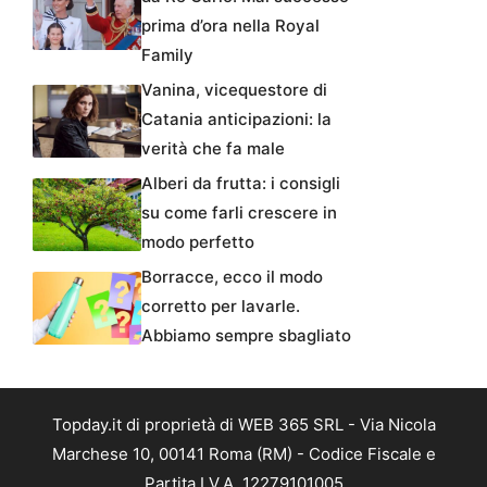
prima d’ora nella Royal
Family
Vanina, vicequestore di
Catania anticipazioni: la
verità che fa male
Alberi da frutta: i consigli
su come farli crescere in
modo perfetto
Borracce, ecco il modo
corretto per lavarle.
Abbiamo sempre sbagliato
Topday.it di proprietà di WEB 365 SRL - Via Nicola
Marchese 10, 00141 Roma (RM) - Codice Fiscale e
Partita I.V.A. 12279101005