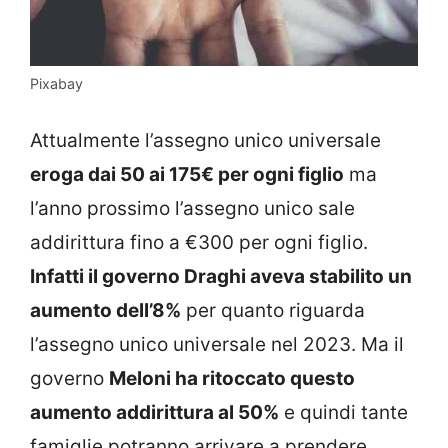
Pixabay
Attualmente l’assegno unico universale
eroga dai 50 ai 175€ per ogni figlio
ma
l’anno prossimo l’assegno unico sale
addirittura fino a €300 per ogni figlio.
Infatti il governo Draghi aveva stabilito un
aumento dell’8%
per quanto riguarda
l’assegno unico universale nel 2023. Ma il
governo
Meloni ha ritoccato questo
aumento addirittura al 50%
e quindi tante
famiglie potranno arrivare a prendere