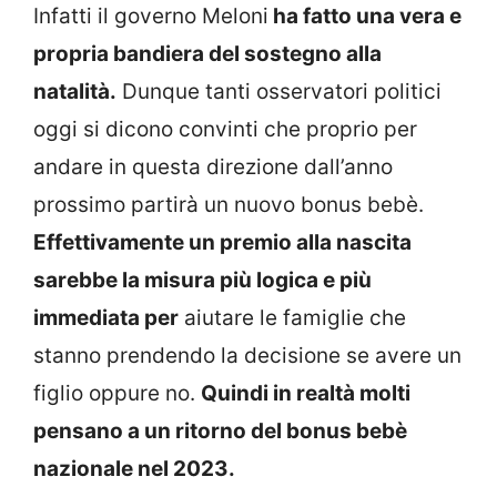
Infatti il governo Meloni
ha fatto una vera e
propria bandiera del sostegno alla
natalità.
Dunque tanti osservatori politici
oggi si dicono convinti che proprio per
andare in questa direzione dall’anno
prossimo partirà un nuovo bonus bebè.
Effettivamente un premio alla nascita
sarebbe la misura più logica e più
immediata per
aiutare le famiglie che
stanno prendendo la decisione se avere un
figlio oppure no.
Quindi in realtà molti
pensano a un ritorno del bonus bebè
nazionale nel 2023.