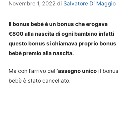
Novembre 1, 2022
di
Salvatore Di Maggio
Il bonus bebè è un bonus che erogava
€800 alla nascita di ogni bambino infatti
questo bonus si chiamava proprio bonus
bebè premio alla nascita.
Ma con l’arrivo dell’
assegno unico
il bonus
bebè è stato cancellato.