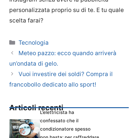
personalizzata proprio su di te. E tu quale
scelta farai?
Categorie
Tecnologia
Meteo pazzo: ecco quando arriverà
un’ondata di gelo.
Vuoi investire dei soldi? Compra il
francobollo dedicato allo sport!
Articoli recenti
L’elettricista ha
confessato che il
condizionatore spesso
non basta: per raffreddare