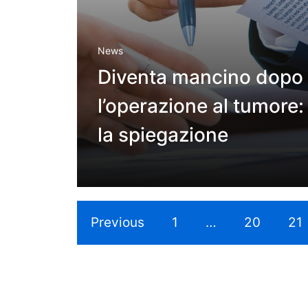
News
Diventa mancino dopo
l’operazione al tumore:
la spiegazione
Previous
1
…
20
21