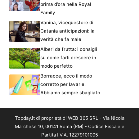
prima d’ora nella Royal
Family
Vanina, vicequestore di
Catania anticipazioni: la
verità che fa male
Alberi da frutta: i consigli
su come farli crescere in
modo perfetto
Borracce, ecco il modo
corretto per lavarle.
Abbiamo sempre sbagliato
Topday.it di proprietà di WEB 365 SRL - Via Nicola
Marchese 10, 00141 Roma (RM) - Codice Fiscale e
Partita I.V.A. 12279101005