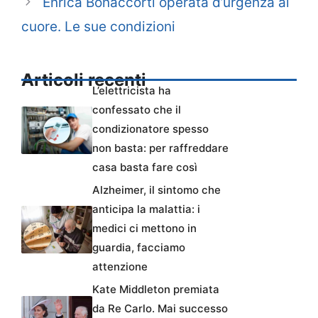
Enrica Bonaccorti operata d’urgenza al
cuore. Le sue condizioni
Articoli recenti
L’elettricista ha
confessato che il
condizionatore spesso
non basta: per raffreddare
casa basta fare così
Alzheimer, il sintomo che
anticipa la malattia: i
medici ci mettono in
guardia, facciamo
attenzione
Kate Middleton premiata
da Re Carlo. Mai successo