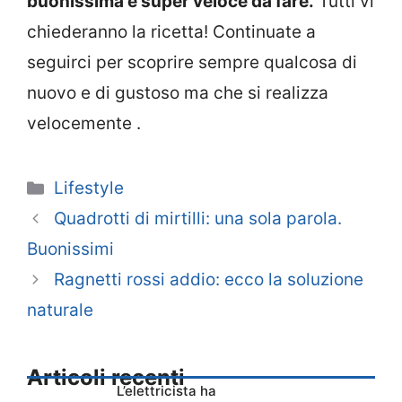
buonissima e super veloce da fare.
Tutti vi
chiederanno la ricetta! Continuate a
seguirci per scoprire sempre qualcosa di
nuovo e di gustoso ma che si realizza
velocemente .
Categorie
Lifestyle
Quadrotti di mirtilli: una sola parola.
Buonissimi
Ragnetti rossi addio: ecco la soluzione
naturale
Articoli recenti
L’elettricista ha