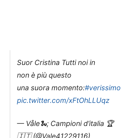
Suor Cristina Tutti noi in
non è più questo
una suora momento:
#verissimo
pic.twitter.com/xFtOhLLUqz
— Våle🐍; Campioni d’italia 🏆
🇮🇹 (@Vale41229116)