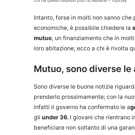
Chi ha questi requisiti può richiederla – TopDay
Intanto, forse in molti non sanno che p
economiche, è possibile chiedere la
mutuo
, un finanziamento che in molti
loro abitazione; ecco a chi è rivolta 
Mutuo, sono diverse le
Sono diverse le buone notizie riguarda
prenderlo prossimamente; con la nu
infatti il governo ha confermato le a
g
gli
under 36.
I giovani che rientrano 
beneficiare non soltanto di una garanz