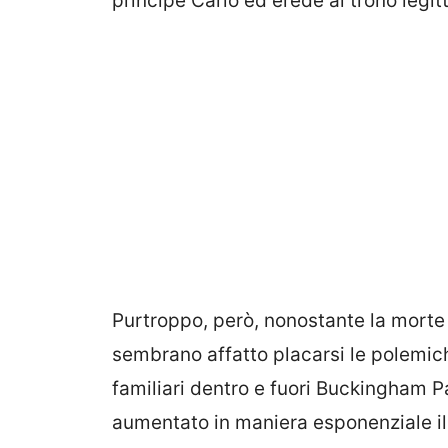
principe Carlo ed erede al trono legit
Purtroppo, però, nonostante la morte 
sembrano affatto placarsi le polemich
familiari dentro e fuori Buckingham Pa
aumentato in maniera esponenziale il 