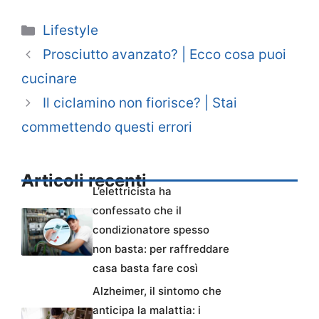
Categorie
Lifestyle
Prosciutto avanzato? | Ecco cosa puoi
cucinare
Il ciclamino non fiorisce? | Stai
commettendo questi errori
Articoli recenti
L’elettricista ha
confessato che il
condizionatore spesso
non basta: per raffreddare
casa basta fare così
Alzheimer, il sintomo che
anticipa la malattia: i